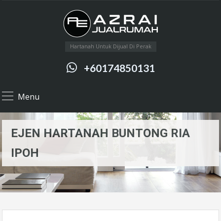
Hartanah Untuk Dijual Di Perak
+60174850131
Menu
EJEN HARTANAH BUNTONG RIA
IPOH