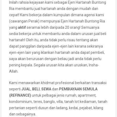
Inilah rahsia kejayaan kami sebagai Ejen Hartanah Buntong
Ria membantu jual hartanah anda dengan mudah dan
cepat! Kami bekerja dalam kumpulan dimana agensi kami
(cawangan Perak) mempunyai Ejen Hartanah Buntong Ria
yang
aktif
seramai lebih daripada 20 orang! Semuanya
sedia bekerja untuk membantu anda dalam urusan jual beli
hartanah! Oleh itu, anda tidak perlu risau tentang akan
dapat panggilan daripada ejen-ejen lain kerana sekiranya
ejen-ejen lain yang iklankan hartanah anda dapat pembeli,
saya akan berurusan dengan beliau jadi anda tidak perlu
pening kepala. Segala urusan kita akan uruskan, Insha-
Allah.
Kami menawarkan khidmat profesional berkaitan transaksi
seperti
JUAL
,
BELI
,
SEWA
dan
PEMBIAYAAN SEMULA
(
REFINANCE
)
untuk pelbagai jenis rumah, apartment,
kondominium, teres, banglo, villa, tanah lot kediaman, tanah
pertanian seperti dusun dan ladang, kedai, pejabat, kilang
dan sebagainya.