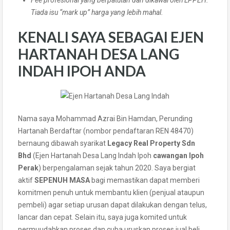
Fee profesional yang berpatutan dan dikawal oleh LPPEH.
Tiada isu “mark up” harga yang lebih mahal.
KENALI SAYA SEBAGAI EJEN
HARTANAH DESA LANG
INDAH IPOH ANDA
Nama saya Mohammad Azrai Bin Hamdan, Perunding
Hartanah Berdaftar (nombor pendaftaran REN 48470)
bernaung dibawah syarikat
Legacy Real Property Sdn
Bhd
(Ejen Hartanah Desa Lang Indah Ipoh
cawangan Ipoh
Perak
) berpengalaman sejak tahun 2020. Saya bergiat
aktif
SEPENUH MASA
bagi memastikan dapat memberi
komitmen penuh untuk membantu klien (penjual ataupun
pembeli) agar setiap urusan dapat dilakukan dengan telus,
lancar dan cepat. Selain itu, saya juga komited untuk
permuudahkan proses dan cuba uruskan proses jual beli