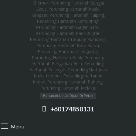
Hartanah Untuk Dijual Di Perak
+60174850131
Menu