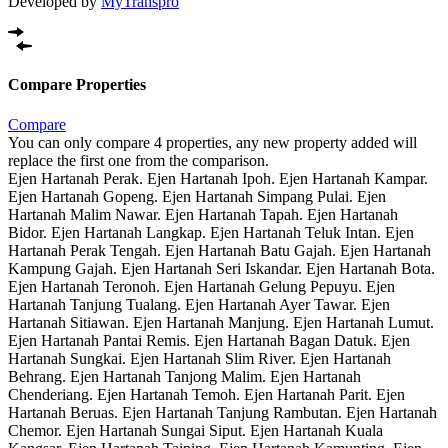
Developed by
MyTranspro
Compare Properties
Compare
You can only compare 4 properties, any new property added will
replace the first one from the comparison.
Ejen Hartanah Perak. Ejen Hartanah Ipoh. Ejen Hartanah Kampar.
Ejen Hartanah Gopeng. Ejen Hartanah Simpang Pulai. Ejen
Hartanah Malim Nawar. Ejen Hartanah Tapah. Ejen Hartanah
Bidor. Ejen Hartanah Langkap. Ejen Hartanah Teluk Intan. Ejen
Hartanah Perak Tengah. Ejen Hartanah Batu Gajah. Ejen Hartanah
Kampung Gajah. Ejen Hartanah Seri Iskandar. Ejen Hartanah Bota.
Ejen Hartanah Teronoh. Ejen Hartanah Gelung Pepuyu. Ejen
Hartanah Tanjung Tualang. Ejen Hartanah Ayer Tawar. Ejen
Hartanah Sitiawan. Ejen Hartanah Manjung. Ejen Hartanah Lumut.
Ejen Hartanah Pantai Remis. Ejen Hartanah Bagan Datuk. Ejen
Hartanah Sungkai. Ejen Hartanah Slim River. Ejen Hartanah
Behrang. Ejen Hartanah Tanjong Malim. Ejen Hartanah
Chenderiang. Ejen Hartanah Temoh. Ejen Hartanah Parit. Ejen
Hartanah Beruas. Ejen Hartanah Tanjung Rambutan. Ejen Hartanah
Chemor. Ejen Hartanah Sungai Siput. Ejen Hartanah Kuala