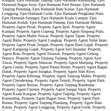
Kangsar. Ejen Hartanah Taiping. Ejen Hartanah Kamunting. Ejen
Hartanah Bagan Serai. Ejen Hartanah Parit Buntar. Ejen Hartanah
Tanjung Piandang. Ejen Hartanah Batu Kurau. Ejen Hartanah
Lenggong. Ejen Hartanah Gerik. Ejen Hartanah Pengkalan Hulu.
Ejen Hartanah Selangor. Ejen Hartanah Kuala Lumpur. Ejen
Hartanah Kedah. Ejen Hartanah Pahang. Ejen Hartanah Melaka.
Property Agent Perak. Property Agent Ipoh. Property Agent
Kampar. Property Agent Gopeng. Property Agent Simpang Pulai.
Property Agent Malim Nawar. Property Agent Tapah. Property
Agent Bidor. Property Agent Langkap. Property Agent Teluk Intan.
Property Agent Perak Tengah. Property Agent Batu Gajah. Property
Agent Kampung Gajah. Property Agent Seri Iskandar. Property
Agent Bota. Property Agent Teronoh. Property Agent Gelung
Pepuyu. Property Agent Tanjung Tualang. Property Agent Ayer
Tawar. Property Agent Sitiawan. Property Agent Manjung. Property
Agent Lumut. Property Agent Pantai Remis. Property Agent Bagan
Datuk. Property Agent Sungkai. Property Agent Slim River.
Property Agent Behrang. Property Agent Tanjong Malim. Property
Agent Chenderiang. Property Agent Temoh. Property Agent Parit.
Property Agent Beruas. Property Agent Tanjung Rambutan.
Property Agent Chemor. Property Agent Sungai Siput. Property
Agent Kuala Kangsar. Property Agent Taiping. Property Agent
Kamunting. Property Agent Bagan Serai. Property Agent Parit
Buntar. Property Agent Tanjung Piandang. Property Agent Batu
Kurau. Property Agent Lenggong. Property Agent Gerik. Property