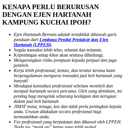
KENAPA PERLU BERURUSAN
DENGAN EJEN HARTANAH
KAMPUNG KUCHAI IPOH?
Ejen Hartanah Ber
esen
adalah tertakhluk dibawah garis
panduan dari
Lembaga Penilai Pentaksir dan Ejen
Hartanah (LPPEH)
.
Segala transaksi lebih telus, selamat dan terjamin.
Kepentingan setiap klien akan sentiasa dilindungi.
Mengurangkan risiko penipuan kepada penjual dan juga
pembeli.
Kerja lebih profesional, kemas, dan teratur kerana kami
berpengalaman mengurus transaksi jual beli hartanah yang
banyak!
Mendapat konsultasi profesional sebelum membeli dan
menjual hartanah secara percuma. Oleh yang demikian, ini
penting bagi mengelak sebarang kesilapan dan kerugian
dalam jual beli hartanah.
JIMAT masa, tenaga, kos dan tidak perlu peningkan kepala
anda. Urusan dilakukan secara profesional bagi
memudahkan anda.
Fee profesional yang berpatutan dan dikawal oleh LPPEH.
Tiada isu “mark up” harga yang lebih mahal.