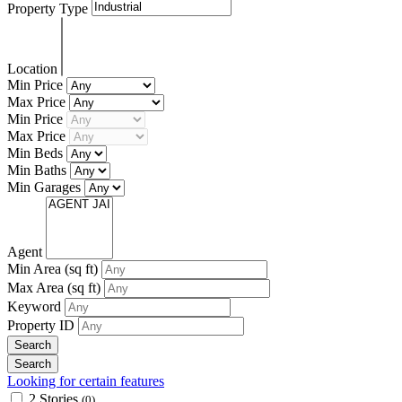
Property Type
Location
Min Price
Max Price
Min Price
Max Price
Min Beds
Min Baths
Min Garages
Agent
Min Area
(sq ft)
Max Area
(sq ft)
Keyword
Property ID
Looking for certain features
2 Stories
(0)