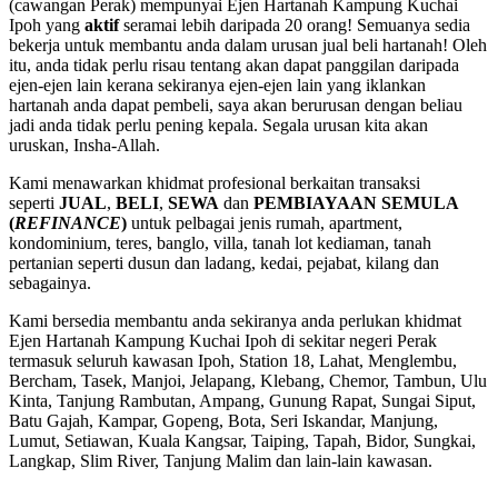
(cawangan Perak) mempunyai Ejen Hartanah Kampung Kuchai
Ipoh yang
aktif
seramai lebih daripada 20 orang! Semuanya sedia
bekerja untuk membantu anda dalam urusan jual beli hartanah! Oleh
itu, anda tidak perlu risau tentang akan dapat panggilan daripada
ejen-ejen lain kerana sekiranya ejen-ejen lain yang iklankan
hartanah anda dapat pembeli, saya akan berurusan dengan beliau
jadi anda tidak perlu pening kepala. Segala urusan kita akan
uruskan, Insha-Allah.
Kami menawarkan khidmat profesional berkaitan transaksi
seperti
JUAL
,
BELI
,
SEWA
dan
PEMBIAYAAN SEMULA
(
REFINANCE
)
untuk pelbagai jenis rumah, apartment,
kondominium, teres, banglo, villa, tanah lot kediaman, tanah
pertanian seperti dusun dan ladang, kedai, pejabat, kilang dan
sebagainya.
Kami bersedia membantu anda sekiranya anda perlukan khidmat
Ejen Hartanah Kampung Kuchai Ipoh di sekitar negeri Perak
termasuk seluruh kawasan Ipoh, Station 18, Lahat, Menglembu,
Bercham, Tasek, Manjoi, Jelapang, Klebang, Chemor, Tambun, Ulu
Kinta, Tanjung Rambutan, Ampang, Gunung Rapat, Sungai Siput,
Batu Gajah, Kampar, Gopeng, Bota, Seri Iskandar, Manjung,
Lumut, Setiawan, Kuala Kangsar, Taiping, Tapah, Bidor, Sungkai,
Langkap, Slim River, Tanjung Malim dan lain-lain kawasan.