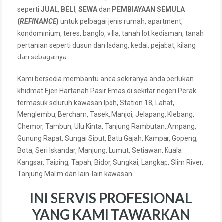
seperti
JUAL
,
BELI
,
SEWA
dan
PEMBIAYAAN SEMULA
(
REFINANCE
)
untuk pelbagai jenis rumah, apartment,
kondominium, teres, banglo, villa, tanah lot kediaman, tanah
pertanian seperti dusun dan ladang, kedai, pejabat, kilang
dan sebagainya.
Kami bersedia membantu anda sekiranya anda perlukan
khidmat Ejen Hartanah Pasir Emas di sekitar negeri Perak
termasuk seluruh kawasan Ipoh, Station 18, Lahat,
Menglembu, Bercham, Tasek, Manjoi, Jelapang, Klebang,
Chemor, Tambun, Ulu Kinta, Tanjung Rambutan, Ampang,
Gunung Rapat, Sungai Siput, Batu Gajah, Kampar, Gopeng,
Bota, Seri Iskandar, Manjung, Lumut, Setiawan, Kuala
Kangsar, Taiping, Tapah, Bidor, Sungkai, Langkap, Slim River,
Tanjung Malim dan lain-lain kawasan.
INI SERVIS PROFESIONAL
YANG KAMI TAWARKAN