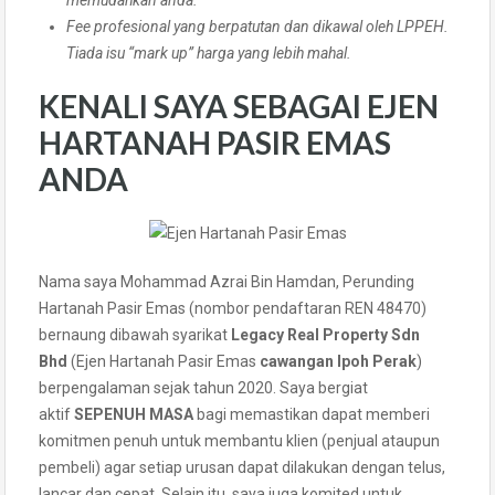
memudahkan anda.
Fee profesional yang berpatutan dan dikawal oleh LPPEH.
Tiada isu “mark up” harga yang lebih mahal.
KENALI SAYA SEBAGAI EJEN
HARTANAH PASIR EMAS
ANDA
Nama saya Mohammad Azrai Bin Hamdan, Perunding
Hartanah Pasir Emas (nombor pendaftaran REN 48470)
bernaung dibawah syarikat
Legacy Real Property Sdn
Bhd
(Ejen Hartanah Pasir Emas
cawangan Ipoh Perak
)
berpengalaman sejak tahun 2020. Saya bergiat
aktif
SEPENUH MASA
bagi memastikan dapat memberi
komitmen penuh untuk membantu klien (penjual ataupun
pembeli) agar setiap urusan dapat dilakukan dengan telus,
lancar dan cepat. Selain itu, saya juga komited untuk