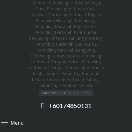
Hartanah Untuk Dijual Di Perak
+60174850131
Menu