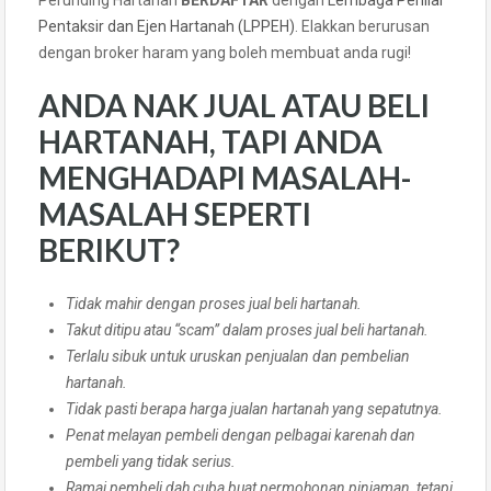
Perunding Hartanah
BERDAFTAR
dengan
Lembaga Penilai
Pentaksir dan Ejen Hartanah (LPPEH)
. Elakkan berurusan
dengan broker haram yang boleh membuat anda rugi!
ANDA NAK JUAL ATAU BELI
HARTANAH, TAPI ANDA
MENGHADAPI MASALAH-
MASALAH SEPERTI
BERIKUT?
Tidak mahir dengan proses jual beli hartanah.
Takut ditipu atau “scam” dalam proses jual beli hartanah.
Terlalu sibuk untuk uruskan penjualan dan pembelian
hartanah.
Tidak pasti berapa harga jualan hartanah yang sepatutnya.
Penat melayan pembeli dengan pelbagai karenah dan
pembeli yang tidak serius.
Ramai pembeli dah cuba buat permohonan pinjaman, tetapi