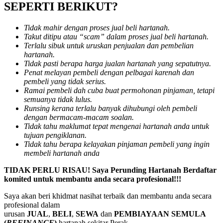
SEPERTI BERIKUT?
Tidak mahir dengan proses jual beli hartanah.
Takut ditipu atau “scam” dalam proses jual beli hartanah.
Terlalu sibuk untuk uruskan penjualan dan pembelian
hartanah.
Tidak pasti berapa harga jualan hartanah yang sepatutnya.
Penat melayan pembeli dengan pelbagai karenah dan
pembeli yang tidak serius.
Ramai pembeli dah cuba buat permohonan pinjaman, tetapi
semuanya tidak lulus.
Runsing kerana terlalu banyak dihubungi oleh pembeli
dengan bermacam-macam soalan.
Tidak tahu maklumat tepat mengenai hartanah anda untuk
tujuan pengiklanan.
Tidak tahu berapa kelayakan pinjaman pembeli yang ingin
membeli hartanah anda
TIDAK PERLU RISAU! Saya Perunding Hartanah Berdaftar
komited untuk membantu anda secara profesional!!!
Saya akan beri khidmat nasihat terbaik dan membantu anda secara
profesional dalam
urusan
JUAL
,
BELI
,
SEWA
dan
PEMBIAYAAN SEMULA
(
REFINANCE
)
hartanah sekitar Perak.