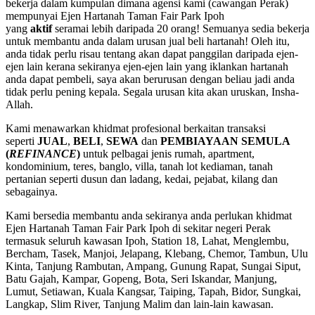
bekerja dalam kumpulan dimana agensi kami (cawangan Perak)
mempunyai Ejen Hartanah Taman Fair Park Ipoh
yang
aktif
seramai lebih daripada 20 orang! Semuanya sedia bekerja
untuk membantu anda dalam urusan jual beli hartanah! Oleh itu,
anda tidak perlu risau tentang akan dapat panggilan daripada ejen-
ejen lain kerana sekiranya ejen-ejen lain yang iklankan hartanah
anda dapat pembeli, saya akan berurusan dengan beliau jadi anda
tidak perlu pening kepala. Segala urusan kita akan uruskan, Insha-
Allah.
Kami menawarkan khidmat profesional berkaitan transaksi
seperti
JUAL
,
BELI
,
SEWA
dan
PEMBIAYAAN SEMULA
(
REFINANCE
)
untuk pelbagai jenis rumah, apartment,
kondominium, teres, banglo, villa, tanah lot kediaman, tanah
pertanian seperti dusun dan ladang, kedai, pejabat, kilang dan
sebagainya.
Kami bersedia membantu anda sekiranya anda perlukan khidmat
Ejen Hartanah Taman Fair Park Ipoh di sekitar negeri Perak
termasuk seluruh kawasan Ipoh, Station 18, Lahat, Menglembu,
Bercham, Tasek, Manjoi, Jelapang, Klebang, Chemor, Tambun, Ulu
Kinta, Tanjung Rambutan, Ampang, Gunung Rapat, Sungai Siput,
Batu Gajah, Kampar, Gopeng, Bota, Seri Iskandar, Manjung,
Lumut, Setiawan, Kuala Kangsar, Taiping, Tapah, Bidor, Sungkai,
Langkap, Slim River, Tanjung Malim dan lain-lain kawasan.