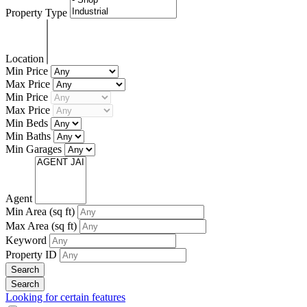
Property Type
Location
Min Price
Max Price
Min Price
Max Price
Min Beds
Min Baths
Min Garages
Agent
Min Area
(sq ft)
Max Area
(sq ft)
Keyword
Property ID
Looking for certain features