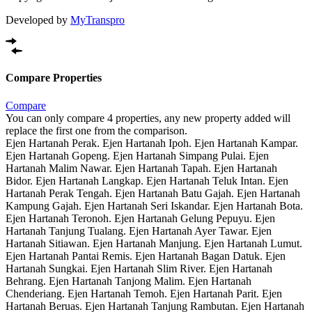
Developed by
MyTranspro
Compare Properties
Compare
You can only compare 4 properties, any new property added will
replace the first one from the comparison.
Ejen Hartanah Perak. Ejen Hartanah Ipoh. Ejen Hartanah Kampar.
Ejen Hartanah Gopeng. Ejen Hartanah Simpang Pulai. Ejen
Hartanah Malim Nawar. Ejen Hartanah Tapah. Ejen Hartanah
Bidor. Ejen Hartanah Langkap. Ejen Hartanah Teluk Intan. Ejen
Hartanah Perak Tengah. Ejen Hartanah Batu Gajah. Ejen Hartanah
Kampung Gajah. Ejen Hartanah Seri Iskandar. Ejen Hartanah Bota.
Ejen Hartanah Teronoh. Ejen Hartanah Gelung Pepuyu. Ejen
Hartanah Tanjung Tualang. Ejen Hartanah Ayer Tawar. Ejen
Hartanah Sitiawan. Ejen Hartanah Manjung. Ejen Hartanah Lumut.
Ejen Hartanah Pantai Remis. Ejen Hartanah Bagan Datuk. Ejen
Hartanah Sungkai. Ejen Hartanah Slim River. Ejen Hartanah
Behrang. Ejen Hartanah Tanjong Malim. Ejen Hartanah
Chenderiang. Ejen Hartanah Temoh. Ejen Hartanah Parit. Ejen
Hartanah Beruas. Ejen Hartanah Tanjung Rambutan. Ejen Hartanah