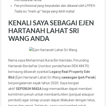
memudahkan anda.
Fee profesional yang berpatutan dan dikawal oleh LPPEH.
Tiada isu “mark up” harga yang lebih mahal.
KENALI SAYA SEBAGAI EJEN
HARTANAH LAHAT SRI
WANG ANDA
Nama saya Mohammad Azrai Bin Hamdan, Perunding
Hartanah Berdaftar (nombor pendaftaran REN 48470)
bernaung dibawah syarikat
Legacy Real Property Sdn
Bhd
(Ejen Hartanah Lahat Sri Wang
cawangan Ipoh Perak
)
berpengalaman sejak tahun 2020. Saya bergiat
aktif
SEPENUH MASA
bagi memastikan dapat memberi
komitmen penuh untuk membantu klien (penjual ataupun
pembeli) agar setiap urusan dapat dilakukan dengan telus,
lancar dan cepat. Selain itu, saya juga komited untuk