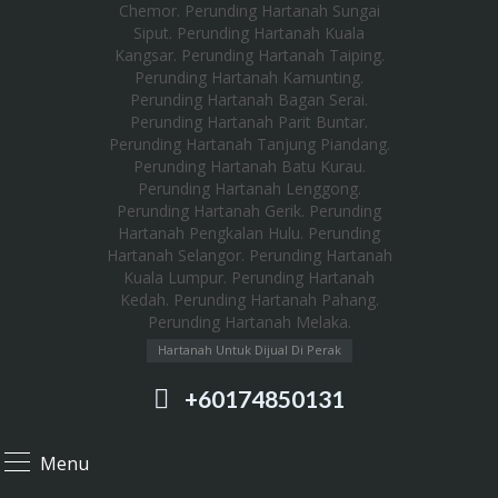
Hartanah Untuk Dijual Di Perak
+60174850131
Menu