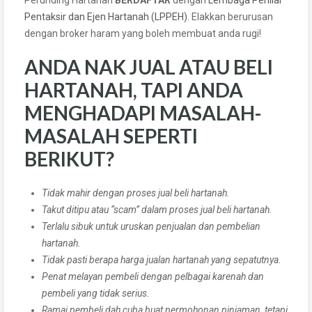
Perunding Hartanah
BERDAFTAR
dengan
Lembaga Penilai
Pentaksir dan Ejen Hartanah (LPPEH)
. Elakkan berurusan
dengan broker haram yang boleh membuat anda rugi!
ANDA NAK JUAL ATAU BELI
HARTANAH, TAPI ANDA
MENGHADAPI MASALAH-
MASALAH SEPERTI
BERIKUT?
Tidak mahir dengan proses jual beli hartanah.
Takut ditipu atau “scam” dalam proses jual beli hartanah.
Terlalu sibuk untuk uruskan penjualan dan pembelian
hartanah.
Tidak pasti berapa harga jualan hartanah yang sepatutnya.
Penat melayan pembeli dengan pelbagai karenah dan
pembeli yang tidak serius.
Ramai pembeli dah cuba buat permohonan pinjaman, tetapi