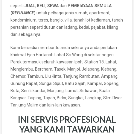
seperti
JUAL
,
BELI
,
SEWA
dan
PEMBIAYAAN SEMULA
(
REFINANCE
)
untuk pelbagai jenis rumah, apartment,
kondominium, teres, banglo, villa, tanah lot kediaman, tanah
pertanian seperti dusun dan ladang, kedai, pejabat, kilang
dan sebagainya.
Kami bersedia membantu anda sekiranya anda perlukan
khidmat Ejen Hartanah Lahat Sri Wang di sekitar negeri
Perak termasuk seluruh kawasan Ipoh, Station 18, Lahat,
Menglembu, Bercham, Tasek, Manjoi, Jelapang, Klebang,
Chemor, Tambun, Ulu Kinta, Tanjung Rambutan, Ampang,
Gunung Rapat, Sungai Siput, Batu Gajah, Kampar, Gopeng,
Bota, Seri Iskandar, Manjung, Lumut, Setiawan, Kuala
Kangsar, Taiping, Tapah, Bidor, Sungkai, Langkap, Slim River,
Tanjung Malim dan lain-lain kawasan.
INI SERVIS PROFESIONAL
YANG KAMI TAWARKAN